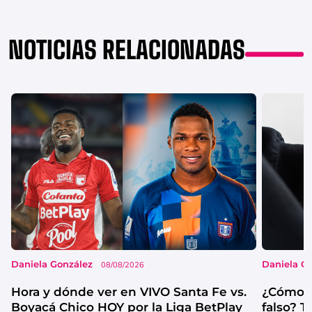
NOTICIAS RELACIONADAS
Daniela González
Daniela G
08/08/2026
Hora y dónde ver en VIVO Santa Fe vs.
¿Cómo s
Boyacá Chico HOY por la Liga BetPlay
falso? 