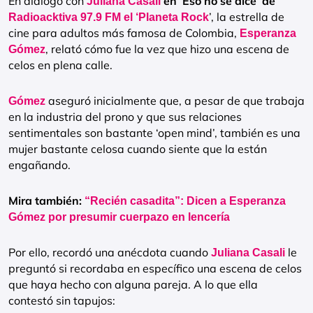
En diálogo con
en ‘Eso no se dice’ de
Juliana Casali
’, la estrella de
Radioacktiva 97.9 FM el ‘Planeta Rock
cine para adultos más famosa de Colombia,
Esperanza
, relató cómo fue la vez que hizo una escena de
Gómez
celos en plena calle.
aseguró inicialmente que, a pesar de que trabaja
Gómez
en la industria del prono y que sus relaciones
sentimentales son bastante ‘open mind’, también es una
mujer bastante celosa cuando siente que la están
engañando.
Mira también:
“Recién casadita”: Dicen a Esperanza
Gómez por presumir cuerpazo en lencería
Por ello, recordó una anécdota cuando
le
Juliana Casali
preguntó si recordaba en específico una escena de celos
que haya hecho con alguna pareja. A lo que ella
contestó sin tapujos: