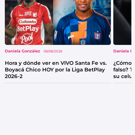
Daniela González
Daniela G
08/08/2026
Hora y dónde ver en VIVO Santa Fe vs.
¿Cómo s
Boyacá Chico HOY por la Liga BetPlay
falso? 
2026-2
su celul