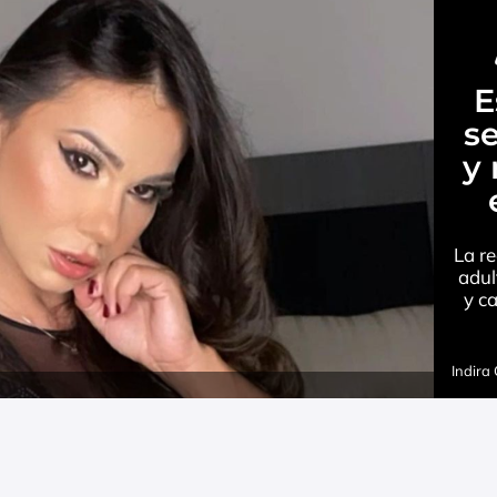
E
se
y 
La r
adul
y c
Indira