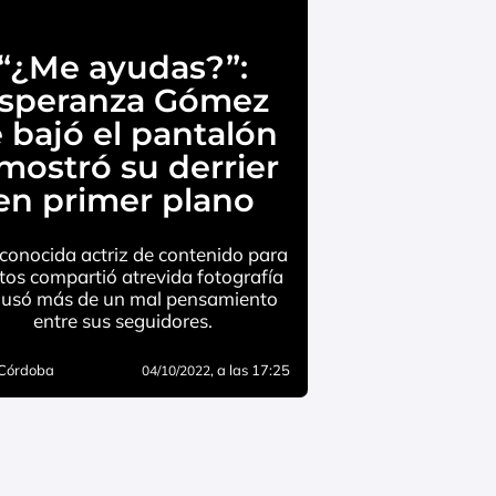
“¿Me ayudas?”:
speranza Gómez
 bajó el pantalón
mostró su derrier
en primer plano
econocida actriz de contenido para
tos compartió atrevida fotografía
ausó más de un mal pensamiento
entre sus seguidores.
 Córdoba
, a las 17:25
04/10/2022