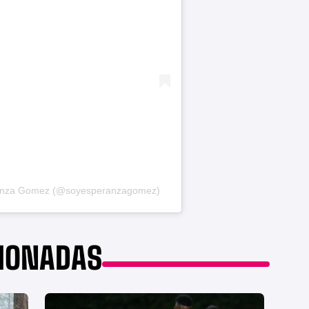
eranza Gomez (@soyesperanzagomez)
CIONADAS