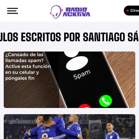
Dire
ULOS ESCRITOS POR SANTIAGO S
¿Cansado de las
llamadas spam?
Active esta función
en su celular y
póngales fin