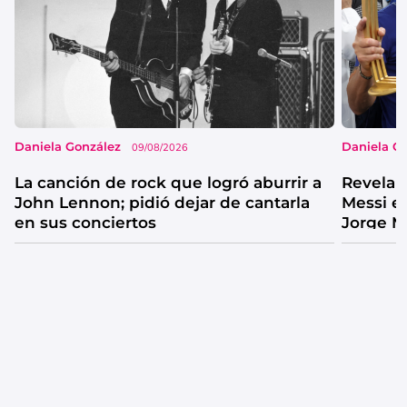
Daniela González
Daniela G
09/08/2026
La canción de rock que logró aburrir a
Revelan
John Lennon; pidió dejar de cantarla
Messi e
en sus conciertos
Jorge M