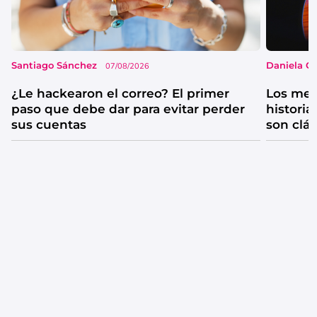
Santiago Sánchez
Daniela G
07/08/2026
¿Le hackearon el correo? El primer
Los mejo
paso que debe dar para evitar perder
historia
sus cuentas
son clá