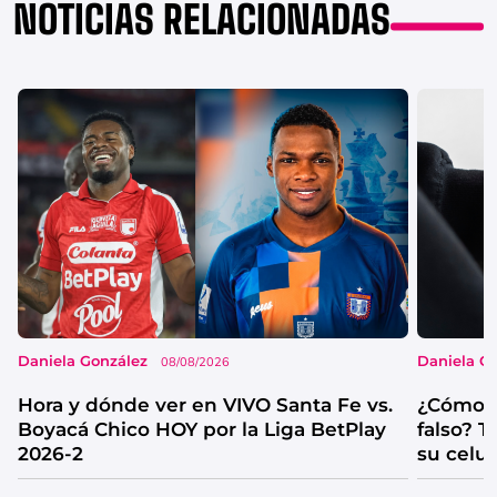
NOTICIAS RELACIONADAS
Daniela González
Daniela G
08/08/2026
Hora y dónde ver en VIVO Santa Fe vs.
¿Cómo s
Boyacá Chico HOY por la Liga BetPlay
falso? 
2026-2
su celul