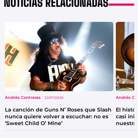
NOTICIAS RELACIONADAS
Andrés Contreras
Andrés Co
22/07/2026
La canción de Guns N’ Roses que Slash
El histórico guitarrista con el que Slash
nunca quiere volver a escuchar: no es
casi ini
‘Sweet Child O’ Mine’
nuestra