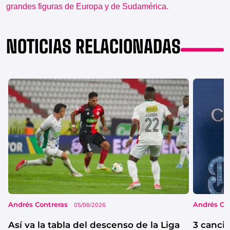
grandes figuras de Europa y de Sudamérica.
NOTICIAS RELACIONADAS
Andrés Contreras
Andrés Co
05/08/2026
Así va la tabla del descenso de la Liga
3 canci