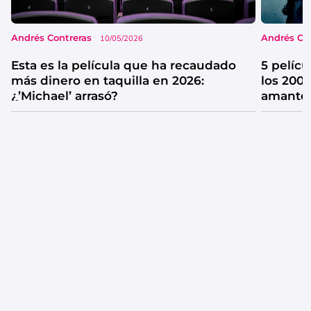
Andrés Contreras
Andrés Co
10/05/2026
Esta es la película que ha recaudado
5 pelíc
más dinero en taquilla en 2026:
los 2000
¿’Michael’ arrasó?
amantes