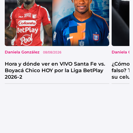
Daniela González
Daniela G
08/08/2026
Hora y dónde ver en VIVO Santa Fe vs.
¿Cómo s
Boyacá Chico HOY por la Liga BetPlay
falso? 
2026-2
su celul