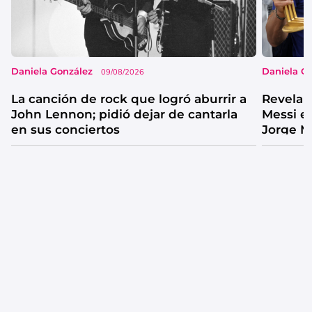
Daniela González
Daniela G
09/08/2026
La canción de rock que logró aburrir a
Revelan
John Lennon; pidió dejar de cantarla
Messi e
en sus conciertos
Jorge M