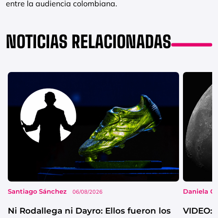
entre la audiencia colombiana.
NOTICIAS RELACIONADAS
Santiago Sánchez
Daniela G
06/08/2026
Ni Rodallega ni Dayro: Ellos fueron los
VIDEO: 