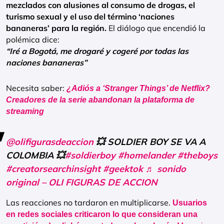
mezclados con alusiones al consumo de drogas, el
turismo sexual y el uso del término ‘naciones
bananeras’ para la región.
El diálogo que encendió la
polémica dice:
“Iré a Bogotá, me drogaré y cogeré por todas las
naciones bananeras”
Necesita saber:
¿Adiós a ‘Stranger Things’ de Netflix?
Creadores de la serie abandonan la plataforma de
streaming
@olifigurasdeaccion
💥 SOLDIER BOY SE VA A
COLOMBIA 💥
#soldierboy
#homelander
#theboys
#creatorsearchinsight
#geektok
♬ sonido
original – OLI FIGURAS DE ACCION
Las reacciones no tardaron en multiplicarse.
Usuarios
en redes sociales criticaron lo que consideran una