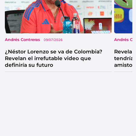
Andrés Contreras
Andrés Co
09/07/2026
¿Néstor Lorenzo se va de Colombia?
Revelan
Revelan el irrefutable video que
tendría 
definiría su futuro
amistos