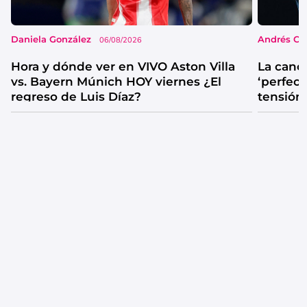
Daniela González
Andrés Co
06/08/2026
Hora y dónde ver en VIVO Aston Villa
La canc
vs. Bayern Múnich HOY viernes ¿El
‘perfecta
regreso de Luis Díaz?
tensión
catarsis