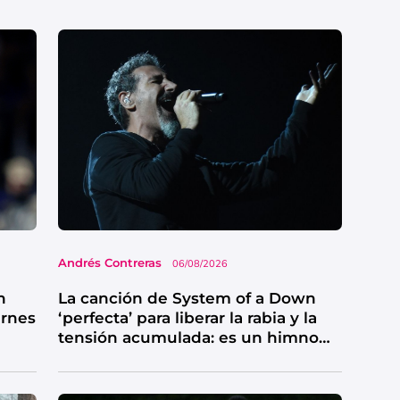
Andrés Contreras
06/08/2026
n
La canción de System of a Down
ernes
‘perfecta’ para liberar la rabia y la
tensión acumulada: es un himno
de catarsis