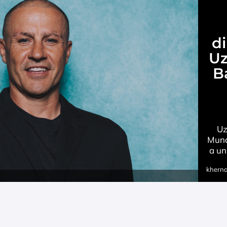
di
Uz
B
Uz
Mund
a un
khern