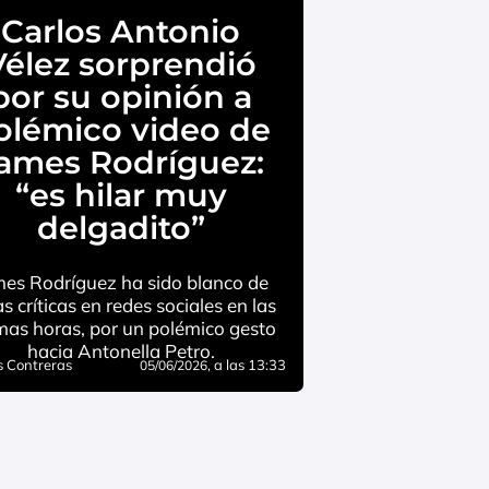
Carlos Antonio
Vélez sorprendió
por su opinión a
olémico video de
ames Rodríguez:
“es hilar muy
delgadito”
es Rodríguez ha sido blanco de
s críticas en redes sociales en las
imas horas, por un polémico gesto
hacia Antonella Petro.
 Contreras
, a las 13:33
05/06/2026