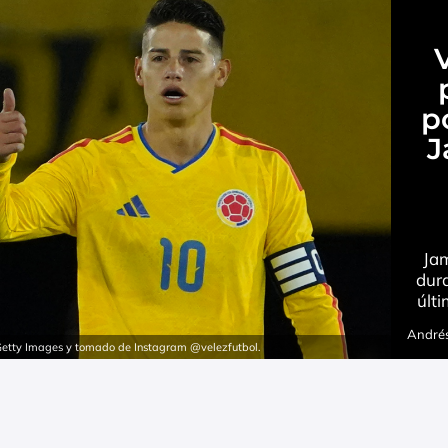
p
J
Jam
dura
últ
Andrés
 Getty Images y tomado de Instagram @velezfutbol.