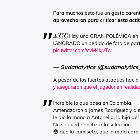
Para muchos esto fue un gesto caren
aprovecharon para criticar esta act
⚠️🇨🇴 Hay una GRAN POLÉMICA en C
IGNORADO un pedido de foto de part
pic.twitter.com/tcvM4kjvTw
— Sudanalytics (@sudanalytics
A pesar de los fuertes ataques hacia 
y aseguraron que el jugador en realida
Increíble lo que pasa en Colombia.
Amenazaron a James Rodriguez y a su 
le dio la mano a Antonella, la hija de
No se puede politizar la selección.
😳!que la camiseta, que la mala cara