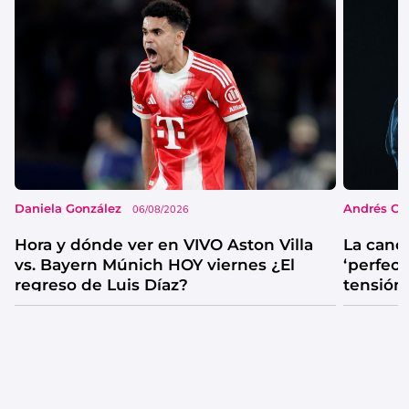
Daniela González
Andrés Co
06/08/2026
Hora y dónde ver en VIVO Aston Villa
La canc
vs. Bayern Múnich HOY viernes ¿El
‘perfecta
regreso de Luis Díaz?
tensión
catarsis