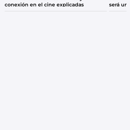
conexión en el cine explicadas
será un