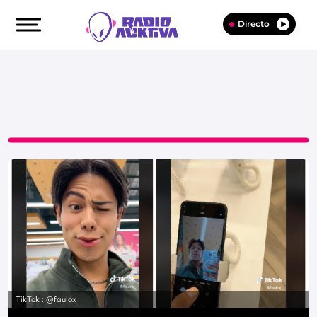
Directo
TikTok : @faulox