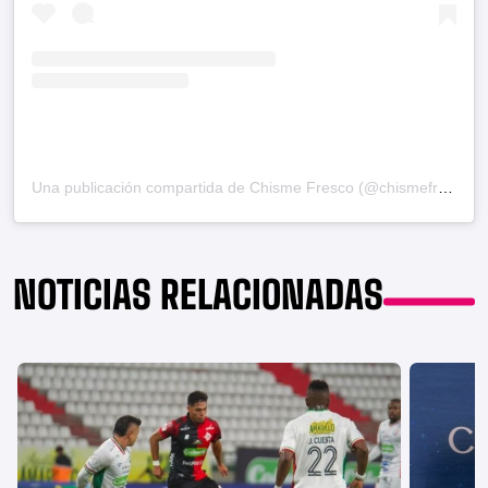
Una publicación compartida de Chisme Fresco (@chismefrescodefamosos)
NOTICIAS RELACIONADAS