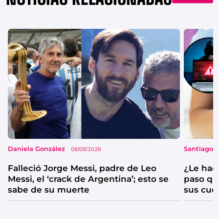
Daniela González
Santiago 
08/08/2026
Falleció Jorge Messi, padre de Leo
¿Le hac
Messi, el ‘crack de Argentina’; esto se
paso qu
sabe de su muerte
sus cue