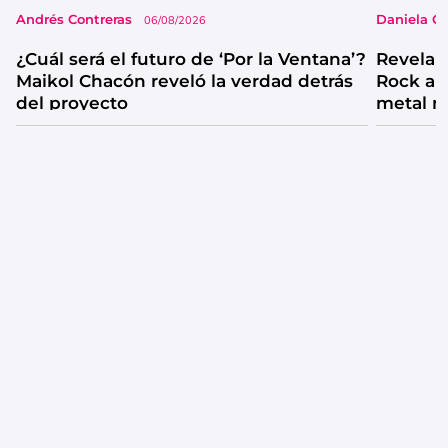
Andrés Contreras
Daniela G
06/08/2026
¿Cuál será el futuro de ‘Por la Ventana’?
Revelan
Maikol Chacón reveló la verdad detrás
Rock al
del proyecto
metal 