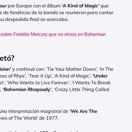
our
por Europa con el álbum
‘A Kind of Magic’
que
les de fanáticos de la banda se reunieron para cantar
 su despedida final se acercaba.
s sobre Freddie Mercury que no vimos en Bohemian
etó?
ision’
y continuó con: ‘Tie Your Mother Down’, ‘In The
as of Rhye’, ‘Tear it Up’, ‘A Kind of Magic’,
‘Under
st’, ‘Who Wants to Live Forever’, ‘I Wants To Break
’,
‘Bohemian Rhapsody’
, ‘Crazy Little Thing Called
 una interpretación magistral de
‘We Are The
ews of The World’ de 1977.