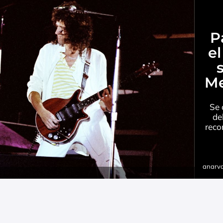
P
el
Me
Se 
de
reco
anarv