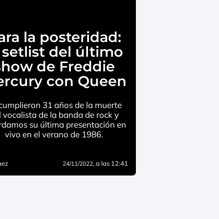
ara la posteridad:
 setlist del último
show de Freddie
rcury con Queen
cumplieron 31 años de la muerte
l vocalista de la banda de rock y
rdamos su última presentación en
vivo en el verano de 1986.
aez
, a las 12:41
24/11/2022