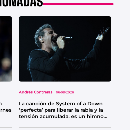
CIONADAS
Andrés Contreras
06/08/2026
n
La canción de System of a Down
ernes
‘perfecta’ para liberar la rabia y la
tensión acumulada: es un himno
de catarsis