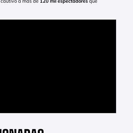
a cautivó a más de
120 mil espectadores
que