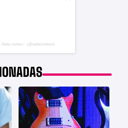
✨Aida cortes✨ (@aidacortesx)
CIONADAS