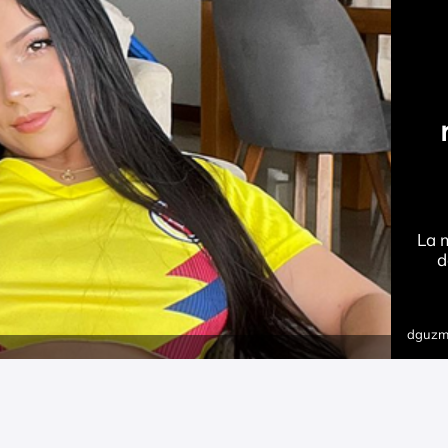
La 
d
dguz