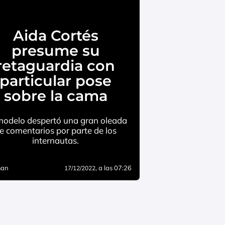
Aida Cortés
presume su
retaguardia con
particular pose
sobre la cama
modelo despertó una gran oleada
e comentarios por parte de los
internautas.
man
, a las 07:26
17/12/2022