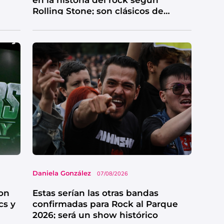
en la historia del rock según
Rolling Stone; son clásicos de
grandes bandas
Daniela González
07/08/2026
on
Estas serían las otras bandas
cs y
confirmadas para Rock al Parque
2026; será un show histórico