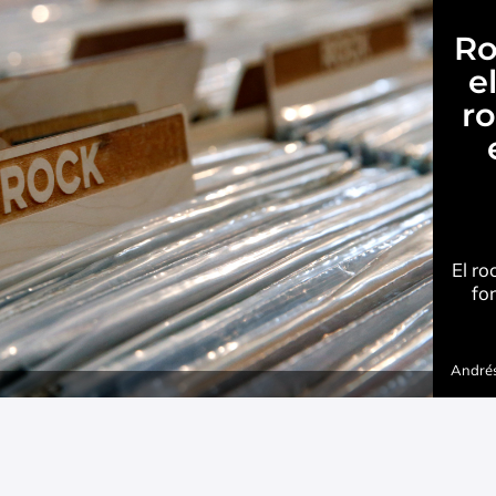
Ro
e
r
El ro
fo
Andrés