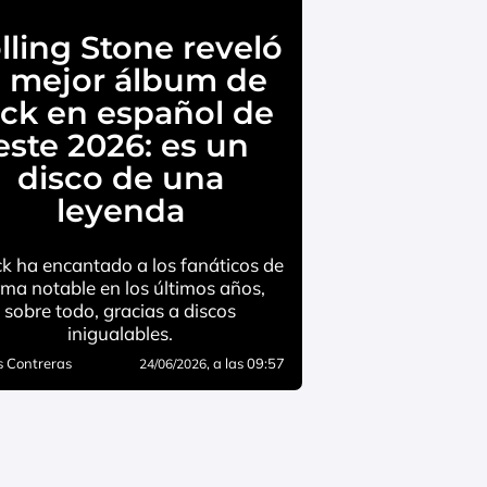
lling Stone reveló
l mejor álbum de
ock en español de
este 2026: es un
disco de una
leyenda
ck ha encantado a los fanáticos de
rma notable en los últimos años,
sobre todo, gracias a discos
inigualables.
 Contreras
, a las 09:57
24/06/2026