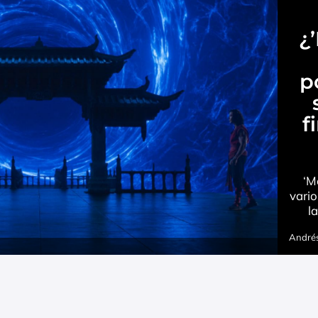
¿
p
f
‘M
vario
l
Andrés