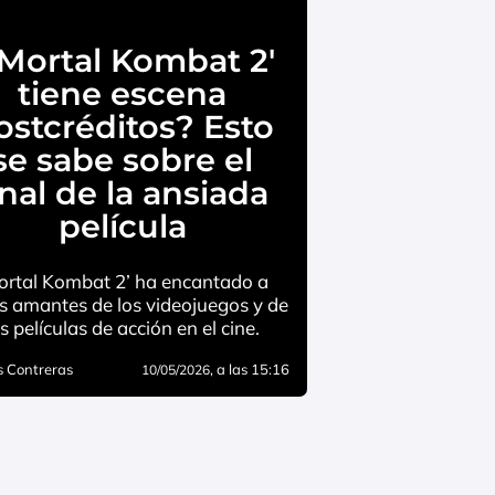
’Mortal Kombat 2′
tiene escena
ostcréditos? Esto
se sabe sobre el
inal de la ansiada
película
ortal Kombat 2’ ha encantado a
s amantes de los videojuegos y de
as películas de acción en el cine.
 Contreras
, a las 15:16
10/05/2026