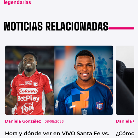
legendarias
NOTICIAS RELACIONADAS
Daniela González
Daniela G
08/08/2026
Hora y dónde ver en VIVO Santa Fe vs.
¿Cómo s