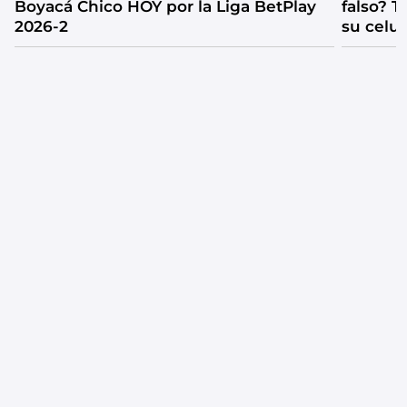
Boyacá Chico HOY por la Liga BetPlay
falso? 
2026-2
su celul