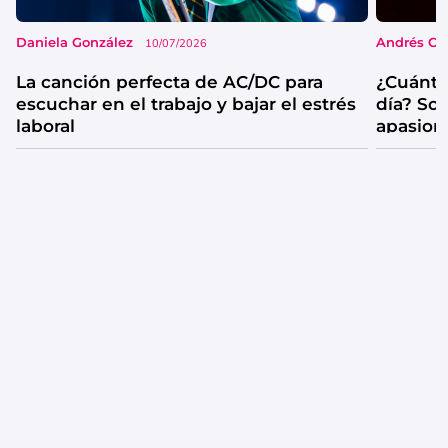
Daniela González
Andrés Co
10/07/2026
La canción perfecta de AC/DC para
¿Cuánta
escuchar en el trabajo y bajar el estrés
día? So
laboral
apasion