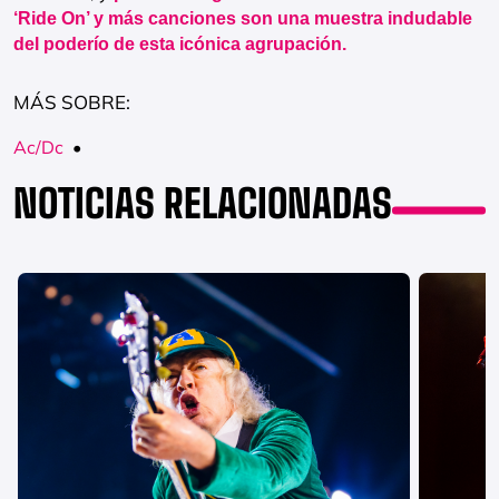
‘Ride On’ y más canciones son una muestra indudable
del poderío de esta icónica agrupación.
MÁS SOBRE:
Ac/Dc
•
NOTICIAS RELACIONADAS