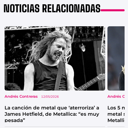
NOTICIAS RELACIONADAS
Andrés Contreras
Andrés Co
12/05/2026
La canción de metal que ‘aterroriza’ a
Los 5 me
James Hetfield, de Metallica: “es muy
metal s
pesada”
Metallic