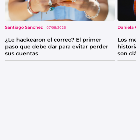
Santiago Sánchez
Daniela G
07/08/2026
¿Le hackearon el correo? El primer
Los mejo
paso que debe dar para evitar perder
historia
sus cuentas
son clá