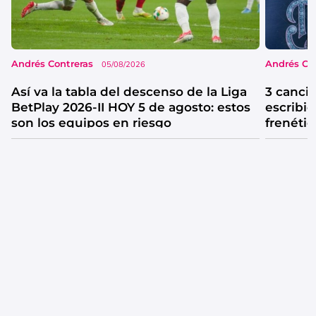
Andrés Contreras
Andrés Co
05/08/2026
Así va la tabla del descenso de la Liga
3 canci
BetPlay 2026-II HOY 5 de agosto: estos
escribió
son los equipos en riesgo
frenétic