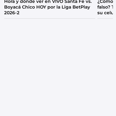
Hora y dónde ver en VIVO Santa Fe vs.
¿Cómo s
Boyacá Chico HOY por la Liga BetPlay
falso? 
2026-2
su celul