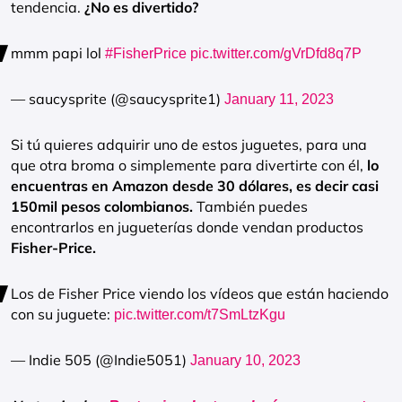
tendencia.
¿No es divertido?
mmm papi lol
#FisherPrice
pic.twitter.com/gVrDfd8q7P
— saucysprite (@saucysprite1)
January 11, 2023
Si tú quieres adquirir uno de estos juguetes, para una
que otra broma o simplemente para divertirte con él,
lo
encuentras en Amazon desde 30 dólares, es decir casi
150mil pesos colombianos.
También puedes
encontrarlos en jugueterías donde vendan productos
Fisher-Price.
Los de Fisher Price viendo los vídeos que están haciendo
con su juguete:
pic.twitter.com/t7SmLtzKgu
— Indie 505 (@Indie5051)
January 10, 2023