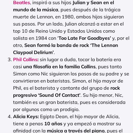
Beatles
, inspiró a sus hijos
Julian y Sean en el
mundo de la música
, pues después de la trágica
muerte de Lennon, en 1980, ambos hijos siguieron
sus pasos. Por un lado, Julian alcanzó a estar en el
top 10 de Reino Unido y Estados Unidos como
solista en 1984 con ‘
Too Late For Goodbyes’
y, por el
otro,
Sean formó la banda de rock ‘The Lennon
Claypool Delirium’
.
Phil Collins
:
sin lugar a duda, tocar la batería era
casi
una filosofía en la familia Collins
, pues tanto
Simon como Nic siguieron los pasos de su padre y se
convirtieron en bateristas. Simon, el hijo mayor de
Phil, es el baterista y cantante del grupo de
rock
progresivo ‘Sound Of Contact’
. Su hijo menor, Nic,
también es un gran baterista, pues es considerada
por algunos como un prodigio.
Alicia Keys:
Egipto Dean, el hijo mayor de Alicia,
tiene a penas
10 años
y ya empezó a mostrar su
afinidad con la
música a través del piano
, pues el