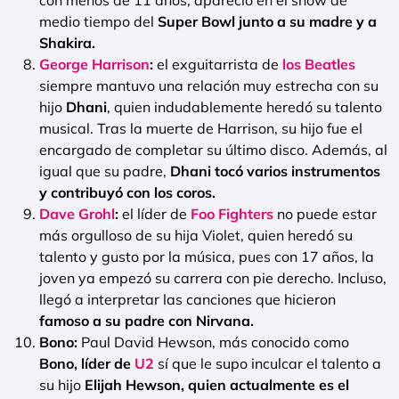
con menos de 11 años, apareció en el show de
medio tiempo del
Super Bowl junto a su madre y a
Shakira.
George Harrison
:
el exguitarrista de
los Beatles
siempre mantuvo una relación muy estrecha con su
hijo
Dhani
, quien indudablemente heredó su talento
musical. Tras la muerte de Harrison, su hijo fue el
encargado de completar su último disco. Además, al
igual que su padre,
Dhani tocó varios instrumentos
y contribuyó con los coros.
Dave Grohl
:
el líder de
Foo Fighters
no puede estar
más orgulloso de su hija Violet, quien heredó su
talento y gusto por la música, pues con 17 años, la
joven ya empezó su carrera con pie derecho. Incluso,
llegó a interpretar las canciones que hicieron
famoso a su padre con Nirvana.
Bono:
Paul David Hewson, más conocido como
Bono, líder de
U2
sí que le supo inculcar el talento a
su hijo
Elijah Hewson, quien actualmente es el