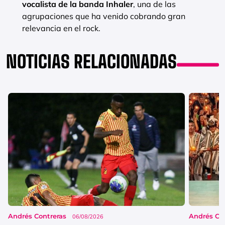
vocalista de la banda Inhaler
, una de las
agrupaciones que ha venido cobrando gran
relevancia en el rock.
NOTICIAS RELACIONADAS
Andrés Contreras
Andrés Co
06/08/2026