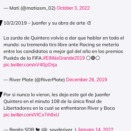
— Mati (@matiasm_02)
October 3, 2022
10/2/2019 – Juanfer y su obra de arte 🎨
La zurda de Quintero volvía a dar que hablar en todo el
mundo: su tremendo tiro libre ante Racing se metería
entre los candidatos a mejor gol del año en los premios
Puskás de la FIFA.
⚪️🔴⚪️
#ElMásGrande2019
pic.twitter.com/xV40jzDrja
— River Plate (@RiverPlate)
December 26, 2019
Por si nunca lo vieron, les dejo este gol de Juanfer
Quintero en el minuto 108 de la única final de
Libertadores en la cual se enfrentaron River y Boca
pic.twitter.com/VICx7rh8xU
— Benito SDR 🐔 (@_soyderiver_)
January 14, 2022