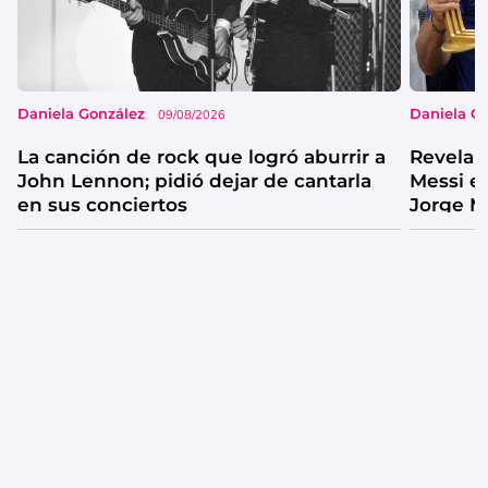
Daniela González
Daniela G
09/08/2026
La canción de rock que logró aburrir a
Revelan
John Lennon; pidió dejar de cantarla
Messi e
en sus conciertos
Jorge M