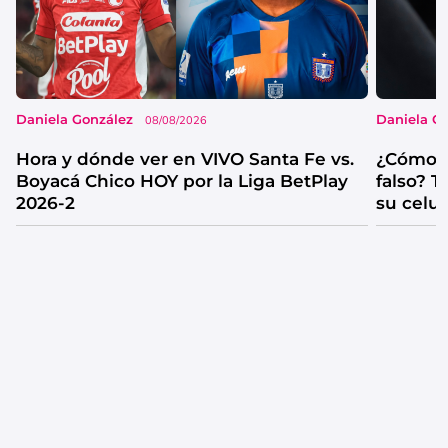
Daniela González
Daniela G
08/08/2026
Hora y dónde ver en VIVO Santa Fe vs.
¿Cómo s
Boyacá Chico HOY por la Liga BetPlay
falso? 
2026-2
su celul