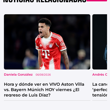
Daniela González
Andrés Co
06/08/2026
Hora y dónde ver en VIVO Aston Villa
La canc
vs. Bayern Múnich HOY viernes ¿El
‘perfecta
regreso de Luis Díaz?
tensión
catarsis