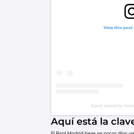
View this post
A post shared by Viniciu
Aquí está la clav
El Real Madrid tiene en pocos días un