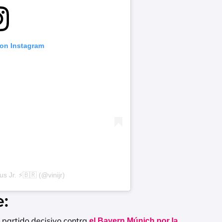
 on Instagram
s Jr. ⚡️🇧🇷 (@vinijr)
e:
 partido decisivo contra
el Bayern Múnich por la