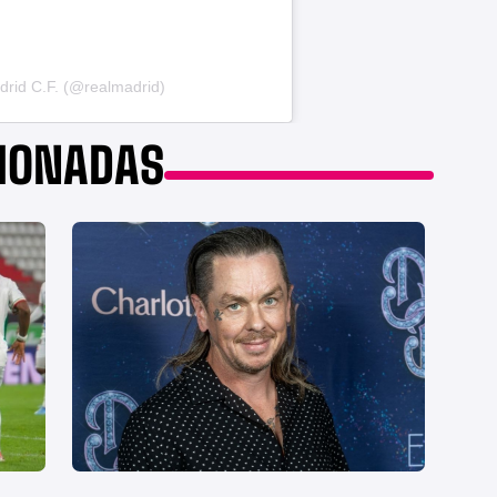
drid C.F. (@realmadrid)
CIONADAS