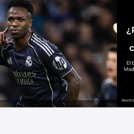
¿
c
El 
Madr
laura.