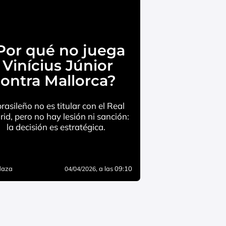
Por qué no juega
Vinícius Júnior
ontra Mallorca?
brasileño no es titular con el Real
id, pero no hay lesión ni sanción:
la decisión es estratégica.
daza
, a las 09:10
04/04/2026