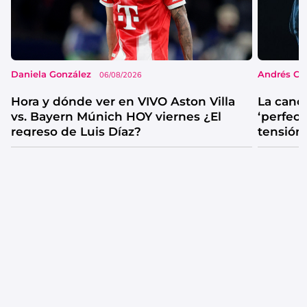
Daniela González
Andrés Co
06/08/2026
Hora y dónde ver en VIVO Aston Villa
La canc
vs. Bayern Múnich HOY viernes ¿El
‘perfecta
regreso de Luis Díaz?
tensión
catarsis