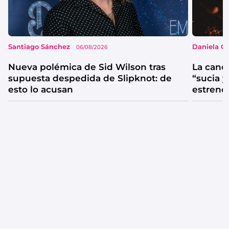
Santiago Sánchez
Daniela G
06/08/2026
Nueva polémica de Sid Wilson tras
La canc
supuesta despedida de Slipknot: de
“sucia y
esto lo acusan
estrenó