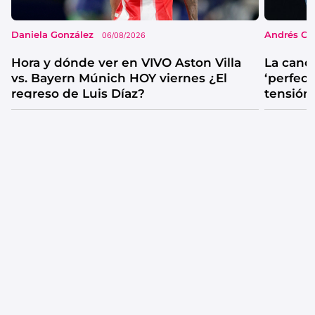
Daniela González
Andrés Co
06/08/2026
Hora y dónde ver en VIVO Aston Villa
La canc
vs. Bayern Múnich HOY viernes ¿El
‘perfecta
regreso de Luis Díaz?
tensión
catarsis