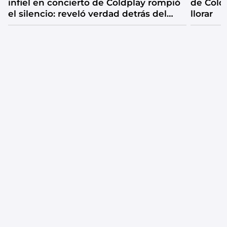
infiel en concierto de Coldplay rompió
de Coldp
el silencio: reveló verdad detrás del
llorar
video