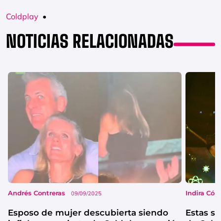
Coldplay
•
NOTICIAS RELACIONADAS
Andrés Contreras
Indira Cór
09/09/2025
Esposo de mujer descubierta siendo
Estas so