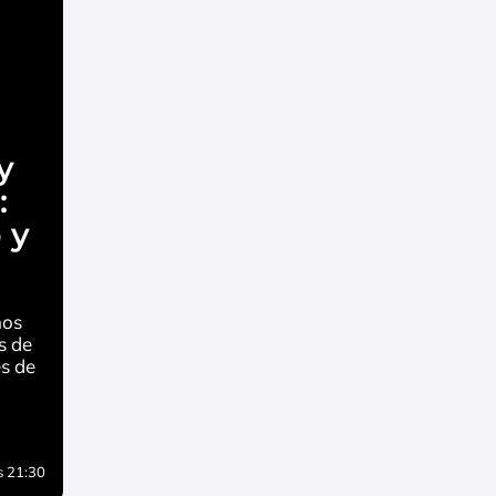
a
y
:
 y
nos
s de
es de
as 21:30