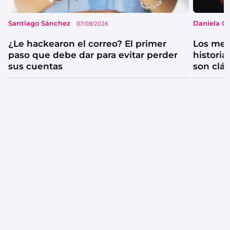
Santiago Sánchez
Daniela G
07/08/2026
¿Le hackearon el correo? El primer
Los mejo
paso que debe dar para evitar perder
historia
sus cuentas
son clá