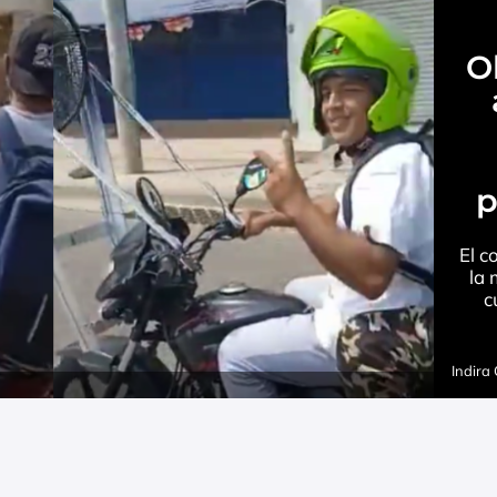
O
p
El c
la 
c
Indira