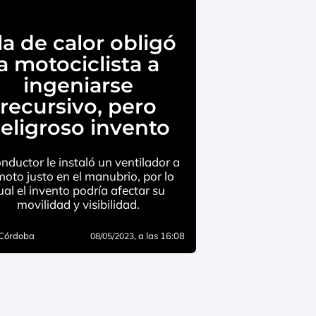
la de calor obligó
a motociclista a
ingeniarse
recursivo, pero
eligroso invento
onductor le instaló un ventilador a
moto justo en el manubrio, por lo
ual el invento podría afectar su
movilidad y visibilidad.
 Córdoba
, a las 16:08
08/05/2023