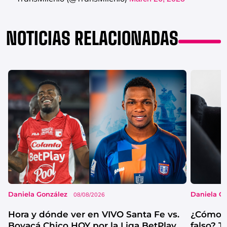
NOTICIAS RELACIONADAS
Daniela González
Daniela G
08/08/2026
Hora y dónde ver en VIVO Santa Fe vs.
¿Cómo s
Boyacá Chico HOY por la Liga BetPlay
falso? 