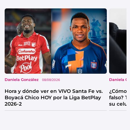
Daniela González
Daniela G
08/08/2026
Hora y dónde ver en VIVO Santa Fe vs.
¿Cómo s
Boyacá Chico HOY por la Liga BetPlay
falso? 
2026-2
su celul