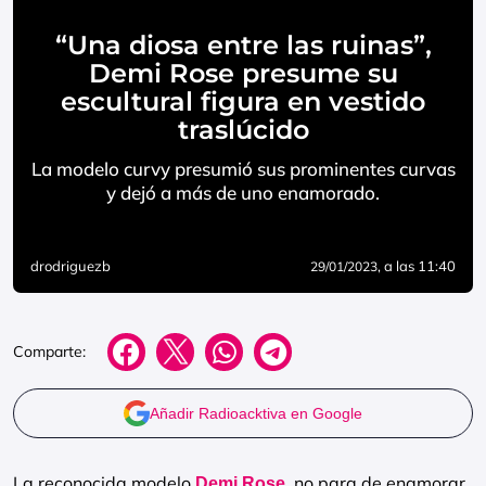
“Una diosa entre las ruinas”,
Demi Rose presume su
escultural figura en vestido
traslúcido
La modelo curvy presumió sus prominentes curvas
y dejó a más de uno enamorado.
drodriguezb
, a las 11:40
29/01/2023
Comparte:
Añadir Radioacktiva en Google
La reconocida modelo
, no para de enamorar
Demi Rose