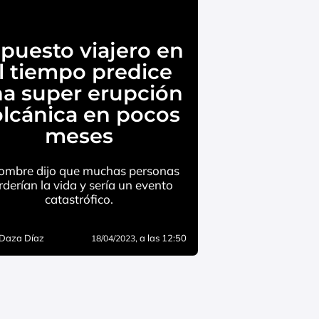
puesto viajero en
l tiempo predice
a super erupción
olcánica en pocos
meses
hombre dijo que muchas personas
rderían la vida y sería un evento
catastrófico.
 Daza Díaz
, a las 12:50
18/04/2023