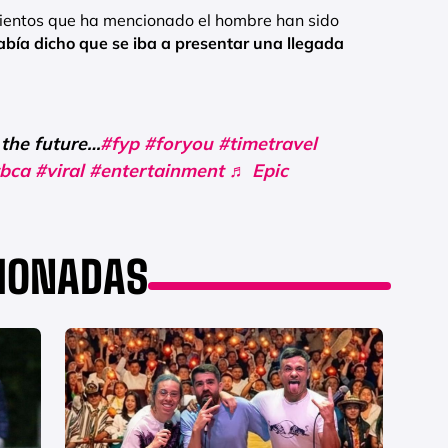
mientos que ha mencionado el hombre han sido
abía dicho que se iba a presentar una llegada
 the future…
#fyp
#foryou
#timetravel
bca
#viral
#entertainment
♬ Epic
CIONADAS