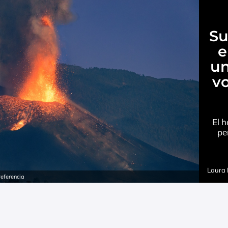
Su
e
un
v
El 
pe
Laura
referencia