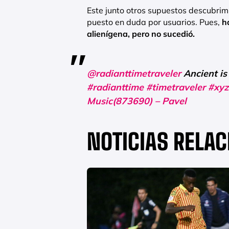
Este junto otros supuestos descubri
puesto en duda por usuarios. Pues,
h
alienígena, pero no sucedió.
@radianttimetraveler
Ancient is
#radianttime
#timetraveler
#xyz
Music(873690) – Pavel
NOTICIAS RELA