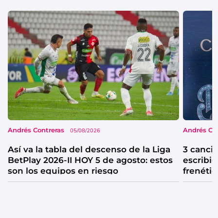
Andrés Contreras
Andrés Co
05/08/2026
Así va la tabla del descenso de la Liga
3 canci
BetPlay 2026-II HOY 5 de agosto: estos
escribió
son los equipos en riesgo
frenétic