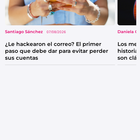
Santiago Sánchez
Daniela G
07/08/2026
¿Le hackearon el correo? El primer
Los mejo
paso que debe dar para evitar perder
historia
sus cuentas
son clá