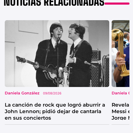
NOTICIAS RELACIONADAS
Daniela González
Daniela G
09/08/2026
La canción de rock que logró aburrir a
Revelan
John Lennon; pidió dejar de cantarla
Messi e
en sus conciertos
Jorge M